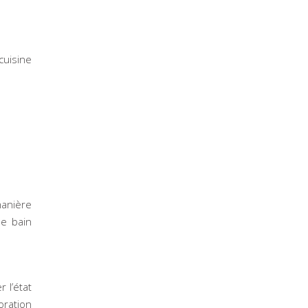
cuisine
manière
de bain
 l’état
oration