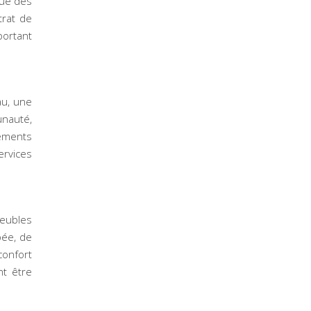
que des
trat de
portant
au, une
unauté,
gements
rvices
meubles
pée, de
confort
nt être