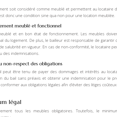
ment soit considéré comme meublé et permettent au locataire d
st donc une condition sine qua non pour une location meublée.
logement meublé et fonctionnel
 meublé et en bon état de fonctionnement. Les meubles doive
al du logement. De plus, le bailleur est responsable de garantir 
 salubrité en vigueur. En cas de non-conformité, le locataire peu
ou des indemnisations.
du non-respect des obligations
, il peut être tenu de payer des dommages et intérêts au locata
on du bail sans préavis et obtenir une indemnisation pour le pr
 conformer aux obligations légales afin d’éviter des litiges coûteux
um légal
ivement tous les meubles obligatoires. Toutefois, le minimu