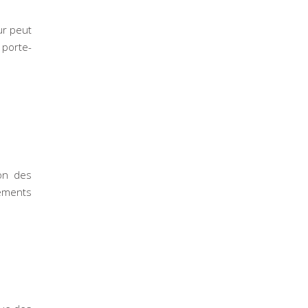
ur peut
porte-
ion des
pements