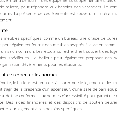
t souvent tenu de fournir des équipements supplémentaires, tels 
 de toilette, pour répondre aux besoins des vacanciers. Le con
s fournis. La présence de ces éléments est souvent un critère im
gement.
ante
des meubles spécifiques, comme un bureau, une chaise de bure
lleur peut également fournir des meubles adaptés à la vie en comm
s un salon commun. Les étudiants recherchent souvent des lo
ns spécifiques. Le bailleur peut également proposer des se
organisation d’événements pour les étudiants.
duite : respecter les normes
éduite, le bailleur est tenu de s’assurer que le logement et les 
ut s’agir de la présence d’un ascenseur, d’une salle de bain équi
ur doit se conformer aux normes d’accessibilité pour garantir le 
te. Des aides financières et des dispositifs de soutien peuve
apter leur logement à ces besoins spécifiques.