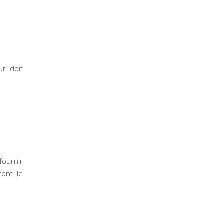
ur doit
fournir
ront le