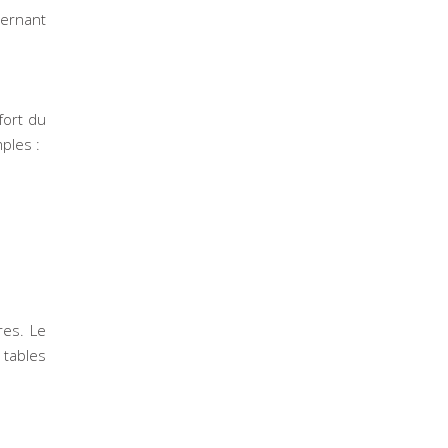
cernant
fort du
ples :
res. Le
 tables