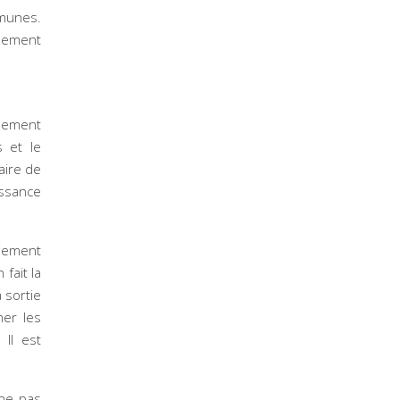
mmunes.
glement
nnement
s et le
aire de
issance
aiement
 fait la
 sortie
ner les
 Il est
 ne pas