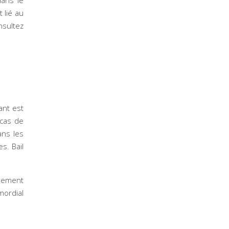
dans le
 lié au
nsultez
ant est
 cas de
ans les
s. Bail
glement
mordial