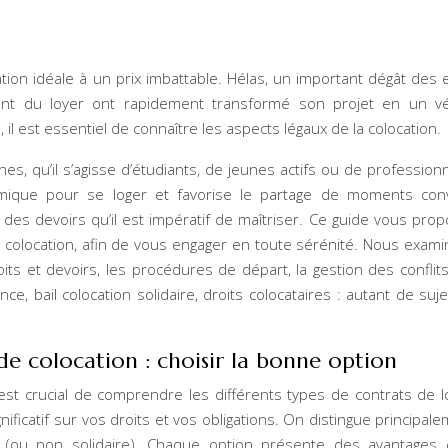
tion idéale à un prix imbattable. Hélas, un important dégât des 
ent du loyer ont rapidement transformé son projet en un vér
il est essentiel de connaître les aspects légaux de la colocation.
es, qu’il s’agisse d’étudiants, de jeunes actifs ou de profession
omique pour se loger et favorise le partage de moments conv
 des devoirs qu’il est impératif de maîtriser. Ce guide vous pro
 colocation, afin de vous engager en toute sérénité. Nous exam
oits et devoirs, les procédures de départ, la gestion des conflits
nce, bail colocation solidaire, droits colocataires : autant de suj
 de colocation : choisir la bonne option
est crucial de comprendre les différents types de contrats de l
nificatif sur vos droits et vos obligations. On distingue principale
duel (ou non solidaire). Chaque option présente des avantages