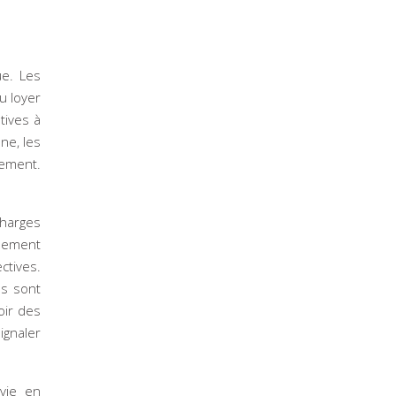
ue. Les
u loyer
tives à
nne, les
lement.
charges
alement
ctives.
ns sont
oir des
ignaler
 vie en