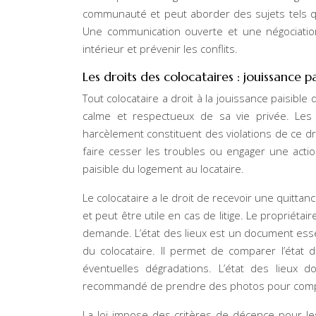
communauté et peut aborder des sujets tels que 
Une communication ouverte et une négociation
intérieur et prévenir les conflits.
Les droits des colocataires : jouissance pa
Tout colocataire a droit à la jouissance paisible
calme et respectueux de sa vie privée. Les 
harcèlement constituent des violations de ce dro
faire cesser les troubles ou engager une action 
paisible du logement au locataire.
Le colocataire a le droit de recevoir une quitt
et peut être utile en cas de litige. Le propriétai
demande. L’état des lieux est un document essen
du colocataire. Il permet de comparer l’état 
éventuelles dégradations. L’état des lieux d
recommandé de prendre des photos pour compléte
La loi impose des critères de décence pour l