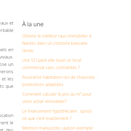
eaux et
À la une
itable
Obtenir le meilleur taux immobilier à
Nantes dans un contexte bancaire
nels en
tendu
iviaux.
Une SCI peut-elle louer un local
pose un
commercial sans contraintes ?
inerons
Assurance habitation rez-de-chaussée :
 et les
protections adaptées
ets que
Comment calculer le prix au m² pour
votre achat immobilier?
Le financement hypothécaire : qu’est-
ocation
ce que c’est exactement ?
ment le
Mention manuscrite caution exemple :
 et des