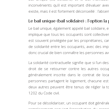
inconvénients qu’il est important d’évaluer av
existe, mais il est fortement déconseillé : l’abse
Le bail unique (bail solidaire) : l’option l
Le bail unique, également appelé bail solidaire, 
implique que tous les occupants sont collectiv
est souvent privilégiée par les propriétaires, car
de solidarité entre les occupants, avec des impl
donc crucial de bien connaître les personnes av
La solidarité contractuelle signifie que si l’un d
droit de se retourner contre les autres occu
généralement inscrite dans le contrat de loca
personnes partagent le logement, chacune est 
deux autres peuvent être tenus de régler la tot
1202 du Code civil.
Pour se désolidariser, un occupant doit général