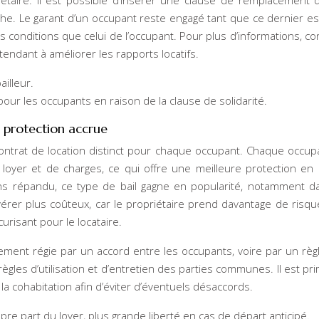
étaire. Il est possible d’insérer une clause de remplacement 
rche. Le garant d’un occupant reste engagé tant que ce dernier est
onditions que celui de l’occupant. Pour plus d’informations, co
9 tendant à améliorer les rapports locatifs.
ailleur.
pour les occupants en raison de la clause de solidarité.
ne protection accrue
n contrat de location distinct pour chaque occupant. Chaque occup
oyer et de charges, ce qui offre une meilleure protection en
ins répandu, ce type de bail gagne en popularité, notamment d
érer plus coûteux, car le propriétaire prend davantage de risque
curisant pour le locataire.
ment régie par un accord entre les occupants, voire par un rè
règles d’utilisation et d’entretien des parties communes. Il est pri
la cohabitation afin d’éviter d’éventuels désaccords.
pre part du loyer, plus grande liberté en cas de départ anticipé.