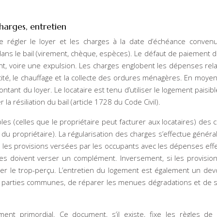
charges, entretien
 de régler le loyer et les charges à la date d’échéance conven
ans le bail (virement, chèque, espèces). Le défaut de paiement d
, voire une expulsion. Les charges englobent les dépenses rela
ctricité, le chauffage et la collecte des ordures ménagères. En moye
ant du loyer. Le locataire est tenu d’utiliser le logement paisib
a résiliation du bail (article 1728 du Code Civil).
bles (celles que le propriétaire peut facturer aux locataires) des 
 du propriétaire). La régularisation des charges s’effectue génér
e les provisions versées par les occupants avec les dépenses effe
aires doivent verser un complément. Inversement, si les provisio
ser le trop-perçu. L’entretien du logement est également un dev
les parties communes, de réparer les menues dégradations et de s
ent primordial. Ce document, s’il existe, fixe les règles de