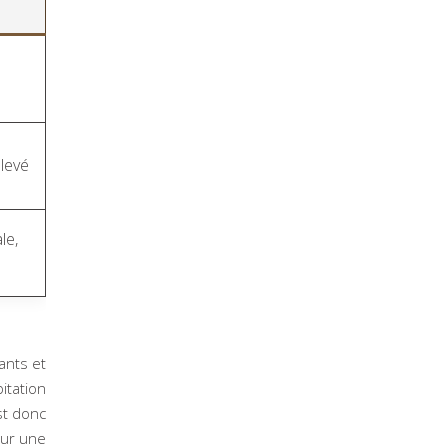
élevé
le,
ants et
itation
st donc
our une