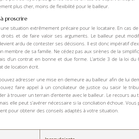
ment plus cher, moins de flexibilité pour le bailleur.
 à proscrire
une situation extrêmement précaire pour le locataire. En cas de lit
s droits et de faire valoir ses arguments. Le bailleur peut modif
devient ardu de contester ses décisions. Il est donc impératif d’ex
 un membre de sa famille. Ne cédez pas aux sirènes de la simplific
iais d’un contrat en bonne et due forme. L’article 3 de la loi du 6 
t de location écrit.
s pouvez adresser une mise en demeure au bailleur afin de lui d
 pouvez faire appel à un conciliateur de justice ou saisir le tribu
der à trouver un terrain d’entente avec le bailleur. Le recours au t
ais elle peut s’avérer nécessaire si la conciliation échoue. Vous
ent pour obtenir des conseils adaptés à votre situation.