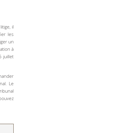
ige, il
ier les
iger un
ation à
juillet
emander
nal. Le
ribunal
 pouvez