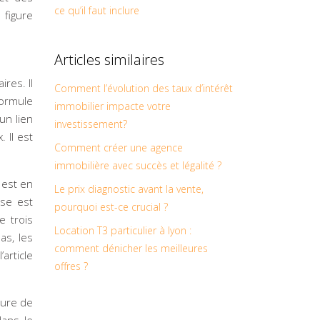
ce qu’il faut inclure
 figure
Articles similaires
res. Il
Comment l’évolution des taux d’intérêt
formule
immobilier impacte votre
 un lien
investissement?
 Il est
Comment créer une agence
immobilière avec succès et légalité ?
e est en
Le prix diagnostic avant la vente,
use est
pourquoi est-ce crucial ?
e trois
Location T3 particulier à lyon :
as, les
comment dénicher les meilleures
article
offres ?
dure de