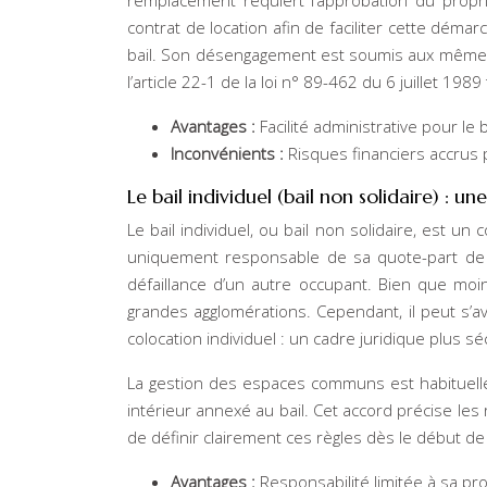
remplacement requiert l’approbation du propri
contrat de location afin de faciliter cette déma
bail. Son désengagement est soumis aux mêmes c
l’article 22-1 de la loi n° 89-462 du 6 juillet 198
Avantages :
Facilité administrative pour le b
Inconvénients :
Risques financiers accrus 
Le bail individuel (bail non solidaire) : u
Le bail individuel, ou bail non solidaire, est u
uniquement responsable de sa quote-part de l
défaillance d’un autre occupant. Bien que mo
grandes agglomérations. Cependant, il peut s’av
colocation individuel : un cadre juridique plus sé
La gestion des espaces communs est habituelle
intérieur annexé au bail. Cet accord précise les 
de définir clairement ces règles dès le début de 
Avantages :
Responsabilité limitée à sa pro