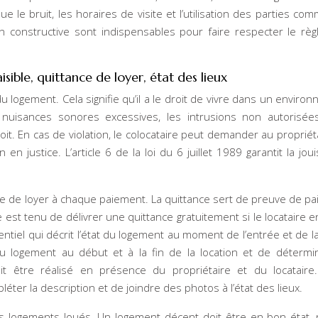
le bruit, les horaires de visite et l’utilisation des parties co
 constructive sont indispensables pour faire respecter le rè
isible, quittance de loyer, état des lieux
 du logement. Cela signifie qu’il a le droit de vivre dans un enviro
nuisances sonores excessives, les intrusions non autorisée
it. En cas de violation, le colocataire peut demander au propriét
en justice. L’article 6 de la loi du 6 juillet 1989 garantit la jou
ance de loyer à chaque paiement. La quittance sert de preuve de p
re est tenu de délivrer une quittance gratuitement si le locataire en
tiel qui décrit l’état du logement au moment de l’entrée et de la
du logement au début et à la fin de la location et de détermi
oit être réalisé en présence du propriétaire et du locataire.
r la description et de joindre des photos à l’état des lieux.
es logements loués. Un logement décent doit être en bon état,