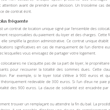
ec attention avant de prendre une décision. Un troisième cas de
nce de contrat écrit.
a plus fréquente
est un contrat de location unique signé par l’ensemble des colocatai
ement responsables du paiement du loyer et des charges. Cette 
 elle simplifie la gestion administrative. Ce contrat unique établit
ications significatives en cas de manquement de l’un d’entre eux.
ec lesquelles vous envisagez de partager votre logement.
es colocataires ne s’acquitte pas de sa part de loyer, le propriétair
pants pour recouvrer la totalité des sommes dues. Cette cla
tion. Par exemple, si le loyer total s’élève à 900 euros et qu
théoriquement redevable de 300 euros. Si l’un d’eux ne paie p
alité des 900 euros. La clause de solidarité est encadrée par l’
ement trouver un remplaçant ou attendre la fin du bail. La procé